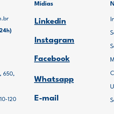
Mídias
N
m.br
I
Linkedin
(24h)
S
Instagram
S
Facebook
M
C
, 650,
Whatsapp
-
U
E-mail
10-120
S