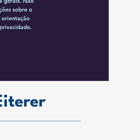
s gerais. Não
ções sobre o
 orientação
 privacidade.
Eiterer