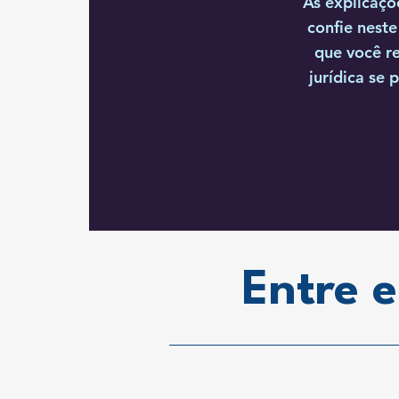
As explicaçõ
confie nest
que você r
jurídica se 
Entre 