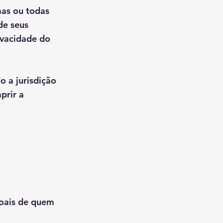
mas ou todas
de seus
rivacidade do
o a jurisdição
prir a
soais de quem